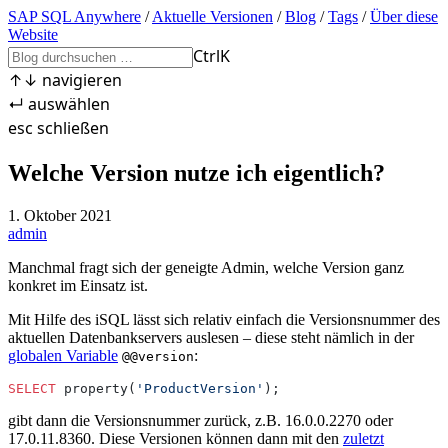
SAP SQL Anywhere
/
Aktuelle Versionen
/
Blog
/
Tags
/
Über diese
Website
Ctrl
K
↑
↓
navigieren
↵
auswählen
esc
schließen
Welche Version nutze ich eigentlich?
1. Oktober 2021
admin
Manchmal fragt sich der geneigte Admin, welche Version ganz
konkret im Einsatz ist.
Mit Hilfe des iSQL lässt sich relativ einfach die Versionsnummer des
aktuellen Datenbankservers auslesen – diese steht nämlich in der
globalen Variable
:
@@version
SELECT
 property(
'ProductVersion'
);
gibt dann die Versionsnummer zurück, z.B. 16.0.0.2270 oder
17.0.11.8360. Diese Versionen können dann mit den
zuletzt