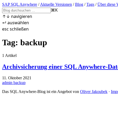
SAP SQL Anywhere
/
Aktuelle Versionen
/
Blog
/
Tags
/
Über diese 
⌘
K
↑
↓
navigieren
↵
auswählen
esc
schließen
Tag: backup
1 Artikel
Archivsicherung einer SQL Anywhere-Da
11. Oktober 2021
admin
backup
Das SQL Anywhere-Blog ist ein Angebot von
Oliver Jakoubek
·
Imp