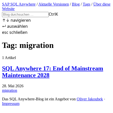
SAP SQL Anywhere
/
Aktuelle Versionen
/
Blog
/
Tags
/
Über diese
Website
Ctrl
K
↑
↓
navigieren
↵
auswählen
esc
schließen
Tag: migration
1 Artikel
SQL Anywhere 17: End of Mainstream
Maintenance 2028
28. Mai 2026
migration
Das SQL Anywhere-Blog ist ein Angebot von
Oliver Jakoubek
·
Impressum